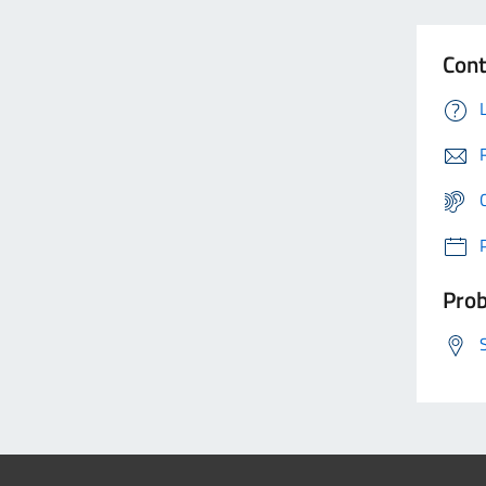
Cont
Prob