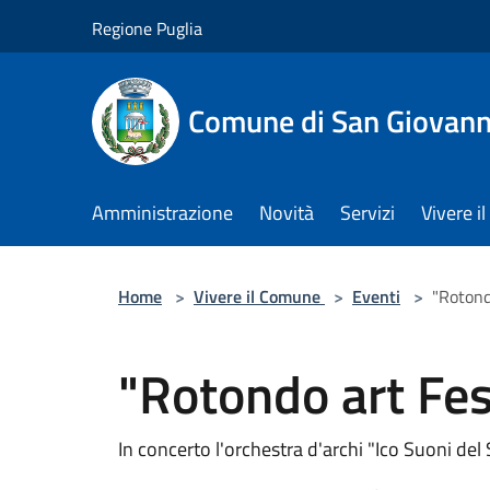
Salta al contenuto principale
Regione Puglia
Comune di San Giovann
Amministrazione
Novità
Servizi
Vivere 
Home
>
Vivere il Comune
>
Eventi
>
"Rotond
"Rotondo art Fes
In concerto l'orchestra d'archi "Ico Suoni del 