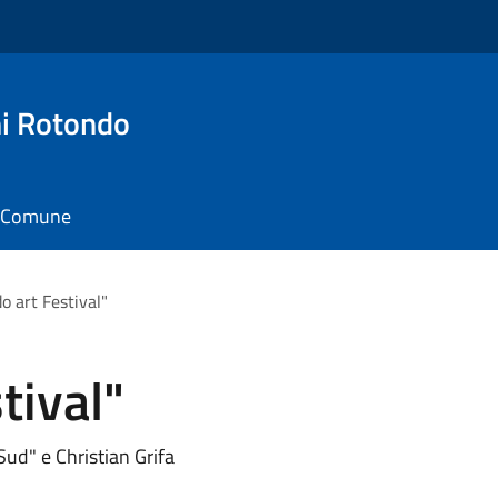
i Rotondo
il Comune
o art Festival"
tival"
Sud" e Christian Grifa