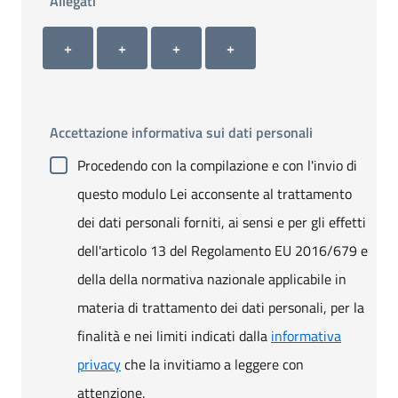
Allegati
Allegato 1
Allegato 2
Allegato 3
Allegato 4
+ Carica allegato 1
+ Carica allegato 2
+ Carica allegato 3
+ Carica allegato 4
+
+
+
+
Accettazione informativa sui dati personali
Procedendo con la compilazione e con l'invio di
questo modulo Lei acconsente al trattamento
dei dati personali forniti, ai sensi e per gli effetti
dell'articolo 13 del Regolamento EU 2016/679 e
della della normativa nazionale applicabile in
materia di trattamento dei dati personali, per la
finalità e nei limiti indicati dalla
informativa
privacy
che la invitiamo a leggere con
attenzione.