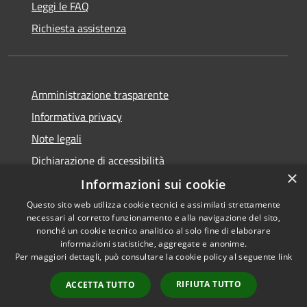
Leggi le FAQ
Richiesta assistenza
Amministrazione trasparente
Informativa privacy
Note legali
Dichiarazione di accessibilità
×
Informazioni sui cookie
Questo sito web utilizza cookie tecnici e assimilati strettamente
necessari al corretto funzionamento e alla navigazione del sito,
RSS
Copyright © 2026 • Comune di
nonché un cookie tecnico analitico al solo fine di elaborare
informazioni statistiche, aggregate e anonime.
Accessibilità
San Giovanni Rotondo •
Per maggiori dettagli, può consultare la cookie policy al seguente
link
Privacy
Municipium
Powered by
•
Cookie
Accesso redazione
RIFIUTA TUTTO
ACCETTA TUTTO
Mappa del sito