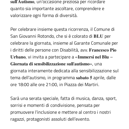
𝐬𝐮𝐥𝐥’𝐀𝐮𝐭𝐢𝐬𝐦𝐨, un’occasione preziosa per ricordare
quanto sia importante ascoltare, comprendere e
valorizzare ogni forma di diversità.
Per celebrare insieme questa ricorrenza, il Comune di
San Giovanni Rotondo, che si è colorato di 𝐁𝐋𝐔 per
celebrare la giornata, insieme al Garante Comunale per
i diritti delle persone con Disabilità, avv. 𝐅𝐫𝐚𝐧𝐜𝐞𝐬𝐜𝐨 𝐏𝐢𝐨
𝐔𝐫𝐛𝐚𝐧𝐨, vi invita a partecipare a «𝐈𝐦𝐦𝐞𝐫𝐬𝐢 𝐧𝐞𝐥 𝐁𝐥𝐮 –
𝐆𝐢𝐨𝐫𝐧𝐚𝐭𝐚 𝐝𝐢 𝐬𝐞𝐧𝐬𝐢𝐛𝐢𝐥𝐢𝐳𝐳𝐚𝐳𝐢𝐨𝐧𝐞 𝐬𝐮𝐥𝐥’𝐚𝐮𝐭𝐢𝐬𝐦𝐨», una
giornata interamente dedicata alla sensibilizzazione sul
tema dell'autismo, in programma 𝐬𝐚𝐛𝐚𝐭𝐨 𝟓 aprile, dalle
ore 18:00 alle ore 21:00, in Piazza dei Martiri.
Sarà una serata speciale, fatta di musica, danza, sport,
sorrisi e momenti di condivisione, pensata per
promuovere l’inclusione e mettere al centro i nostri
ragazzi, protagonisti assoluti dell’evento.