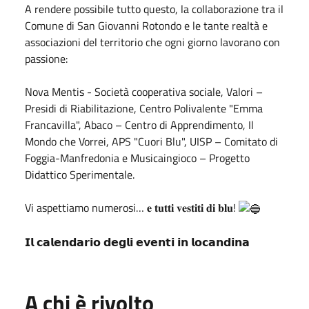
A rendere possibile tutto questo, la collaborazione tra il
Comune di San Giovanni Rotondo e le tante realtà e
associazioni del territorio che ogni giorno lavorano con
passione:
Nova Mentis - Società cooperativa sociale, Valori –
Presidi di Riabilitazione, Centro Polivalente "Emma
Francavilla", Abaco – Centro di Apprendimento, Il
Mondo che Vorrei, APS "Cuori Blu", UISP – Comitato di
Foggia-Manfredonia e Musicaingioco – Progetto
Didattico Sperimentale.
Vi aspettiamo numerosi… 𝐞 𝐭𝐮𝐭𝐭𝐢 𝐯𝐞𝐬𝐭𝐢𝐭𝐢 𝐝𝐢 𝐛𝐥𝐮!
𝗜𝗹 𝗰𝗮𝗹𝗲𝗻𝗱𝗮𝗿𝗶𝗼 𝗱𝗲𝗴𝗹𝗶 𝗲𝘃𝗲𝗻𝘁𝗶 𝗶𝗻 𝗹𝗼𝗰𝗮𝗻𝗱𝗶𝗻𝗮
A chi è rivolto