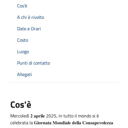
Cos'è
A chi è rivolto
Date e Orari
Costo
Luogo
Punti di contatto
Allegati
Cos'è
Mercoledì 𝟐 𝐚𝐩𝐫𝐢𝐥𝐞 2025, in tutto il mondo si è
celebrata la 𝐆𝐢𝐨𝐫𝐧𝐚𝐭𝐚 𝐌𝐨𝐧𝐝𝐢𝐚𝐥𝐞 𝐝𝐞𝐥𝐥𝐚 𝐂𝐨𝐧𝐬𝐚𝐩𝐞𝐯𝐨𝐥𝐞𝐳𝐳𝐚