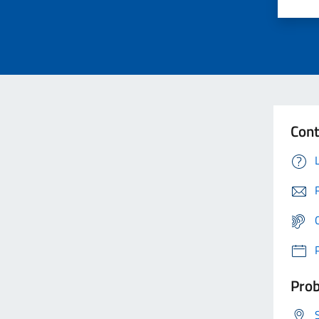
Cont
Prob