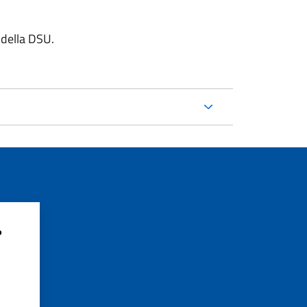
e della DSU.
?