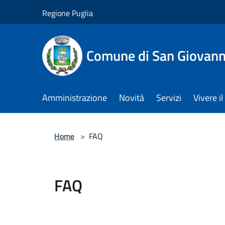
Salta al contenuto principale
Regione Puglia
Comune di San Giovann
Amministrazione
Novità
Servizi
Vivere 
Home
>
FAQ
FAQ