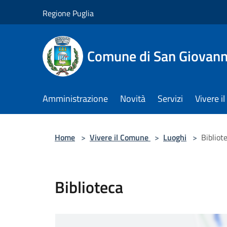
Salta al contenuto principale
Regione Puglia
Comune di San Giovann
Amministrazione
Novità
Servizi
Vivere 
Home
>
Vivere il Comune
>
Luoghi
>
Bibliot
Biblioteca