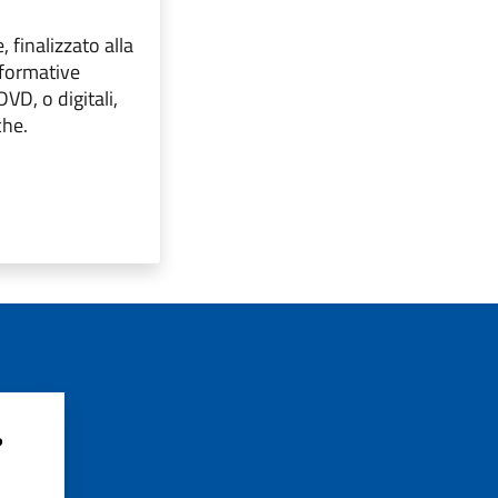
, finalizzato alla
nformative
DVD, o digitali,
che.
?