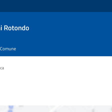
i Rotondo
il Comune
eca