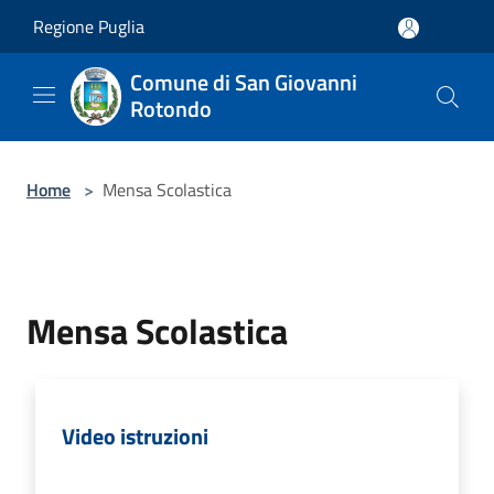
Salta al contenuto principale
Regione Puglia
Comune di San Giovanni
Rotondo
Home
>
Mensa Scolastica
Mensa Scolastica
Video istruzioni