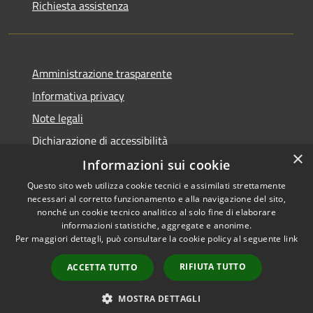
Richiesta assistenza
Amministrazione trasparente
Informativa privacy
Note legali
Dichiarazione di accessibilità
×
Informazioni sui cookie
Questo sito web utilizza cookie tecnici e assimilati strettamente
necessari al corretto funzionamento e alla navigazione del sito,
RSS
Copyright © 2026 • Comune di
nonché un cookie tecnico analitico al solo fine di elaborare
Accessibilità
informazioni statistiche, aggregate e anonime.
San Giovanni Rotondo •
Per maggiori dettagli, può consultare la cookie policy al seguente
link
Privacy
Municipium
Powered by
•
Cookie
Accesso redazione
RIFIUTA TUTTO
ACCETTA TUTTO
Mappa del sito
Intranet
MOSTRA DETTAGLI