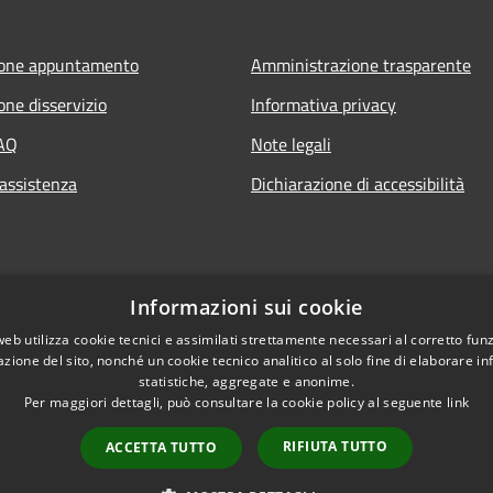
ione appuntamento
Amministrazione trasparente
one disservizio
Informativa privacy
FAQ
Note legali
 assistenza
Dichiarazione di accessibilità
Informazioni sui cookie
web utilizza cookie tecnici e assimilati strettamente necessari al corretto fu
azione del sito, nonché un cookie tecnico analitico al solo fine di elaborare i
statistiche, aggregate e anonime.
Per maggiori dettagli, può consultare la cookie policy al seguente
link
RIFIUTA TUTTO
ACCETTA TUTTO
l sito
Copyright © 2026 • Comune di 
Intranet