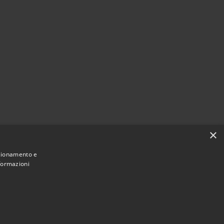
×
nzionamento e
nformazioni
Municipium
Accesso
San Giovanni Rotondo • Powered by
•
redazione