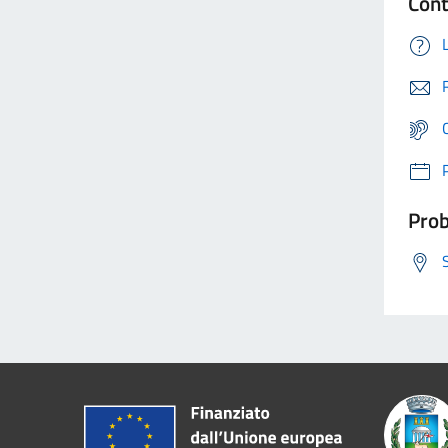
Cont
Prob