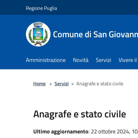
Salta al contenuto principale
Regione Puglia
Comune di San Giovann
Amministrazione
Novità
Servizi
Vivere 
Home
>
Servizi
>
Anagrafe e stato civile
Anagrafe e stato civile
Ultimo aggiornamento
: 22 ottobre 2024, 10