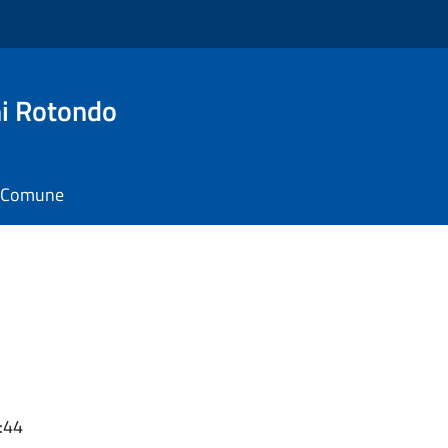
i Rotondo
il Comune
:44