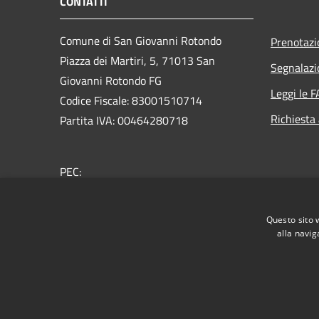
CONTATTI
Comune di San Giovanni Rotondo
Prenotaz
Piazza dei Martiri, 5, 71013 San
Segnalazi
Giovanni Rotondo FG
Leggi le 
Codice Fiscale: 83001510714
Richiesta
Partita IVA: 00464280718
PEC:
protocollo.sangiovannirotondo@pec.it
Centralino Unico: 0882415111
Questo sito 
alla navig
RSS
Accessibilità
Privacy
Cookie
Mappa de