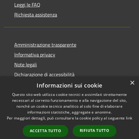
Leggi le FAQ
Richiesta assistenza
Amministrazione trasparente
Informativa privacy
Note legali
Dichiarazione di accessibilità
×
Informazioni sui cookie
Questo sito web utilizza cookie tecnici e assimilati strettamente
necessari al corretto funzionamento e alla navigazione del sito,
RSS
Copyright © 2026 • Comune di
nonché un cookie tecnico analitico al solo fine di elaborare
Accessibilità
informazioni statistiche, aggregate e anonime.
San Giovanni Rotondo •
Per maggiori dettagli, può consultare la cookie policy al seguente
link
Privacy
Municipium
Powered by
•
Cookie
Accesso redazione
RIFIUTA TUTTO
ACCETTA TUTTO
Mappa del sito