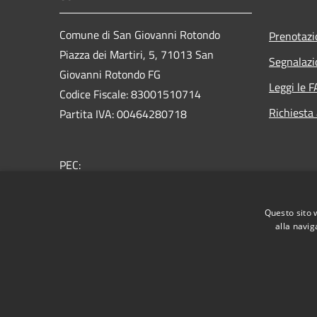
Comune di San Giovanni Rotondo
Prenotaz
Piazza dei Martiri, 5, 71013 San
Segnalazi
Giovanni Rotondo FG
Leggi le 
Codice Fiscale: 83001510714
Richiesta
Partita IVA: 00464280718
PEC:
protocollo.sangiovannirotondo@pec.it
Centralino Unico: 0882415111
Questo sito 
alla navig
RSS
Accessibilità
Privacy
Cookie
Mappa de