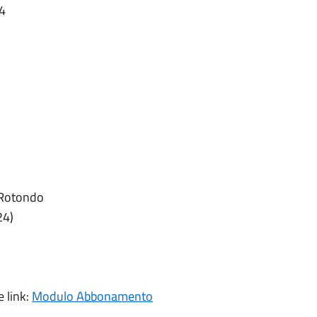
24
 Rotondo
24)
 link:
Modulo Abbonamento