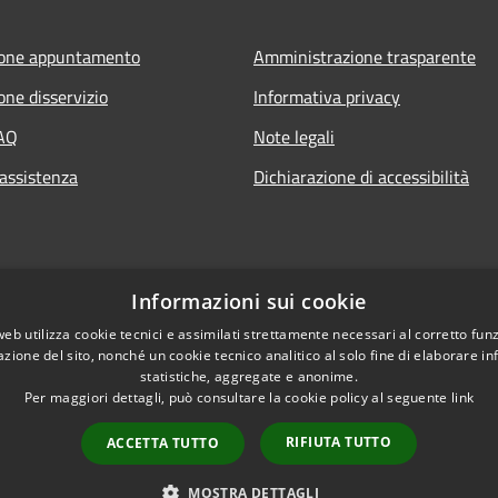
ione appuntamento
Amministrazione trasparente
one disservizio
Informativa privacy
FAQ
Note legali
 assistenza
Dichiarazione di accessibilità
Informazioni sui cookie
web utilizza cookie tecnici e assimilati strettamente necessari al corretto fu
azione del sito, nonché un cookie tecnico analitico al solo fine di elaborare i
statistiche, aggregate e anonime.
Per maggiori dettagli, può consultare la cookie policy al seguente
link
RIFIUTA TUTTO
ACCETTA TUTTO
l sito
Copyright © 2026 • Comune di 
Intranet
MOSTRA DETTAGLI