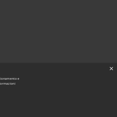
×
nzionamento e
nformazioni
Municipium
Accesso
San Giovanni Rotondo • Powered by
•
redazione