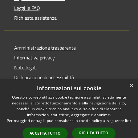
Leggi le FAQ
Richiesta assistenza
Amministrazione trasparente
Informativa privacy
Note legali
Dichiarazione di accessibilità
×
Informazioni sui cookie
Questo sito web utilizza cookie tecnici e assimilati strettamente
necessari al corretto funzionamento e alla navigazione del sito,
RSS
Copyright © 2026 • Comune di
nonché un cookie tecnico analitico al solo fine di elaborare
Accessibilità
informazioni statistiche, aggregate e anonime.
San Giovanni Rotondo •
Per maggiori dettagli, può consultare la cookie policy al seguente
link
Privacy
Municipium
Powered by
•
Cookie
Accesso redazione
RIFIUTA TUTTO
ACCETTA TUTTO
Mappa del sito