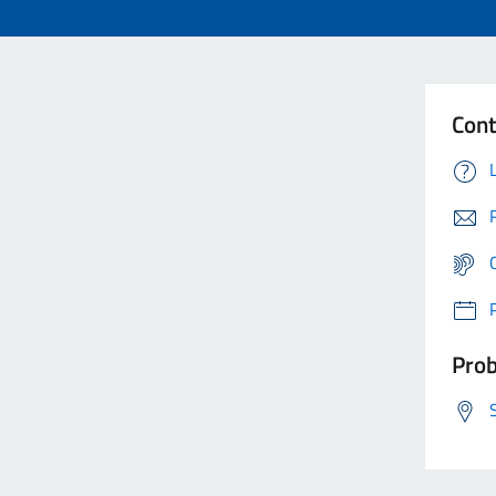
Cont
Prob