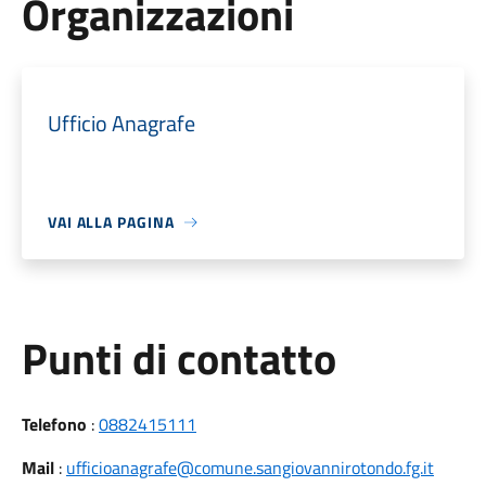
Organizzazioni
Ufficio Anagrafe
VAI ALLA PAGINA
Punti di contatto
Telefono
:
0882415111
Mail
:
ufficioanagrafe@comune.sangiovannirotondo.fg.it