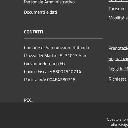
Personale Amministrativo
Turismo
Documenti e dati
Mobilità e
CONTATTI
Comune di San Giovanni Rotondo
Prenotaz
Piazza dei Martiri, 5, 71013 San
Segnalazi
Giovanni Rotondo FG
Leggi le 
Codice Fiscale: 83001510714
Richiesta
Partita IVA: 00464280718
PEC:
protocollo.sangiovannirotondo@pec.it
Centralino Unico: 0882415111
Questo sito 
alla navig