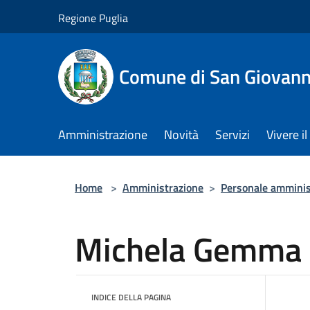
Salta al contenuto principale
Regione Puglia
Comune di San Giovann
Amministrazione
Novità
Servizi
Vivere 
Home
>
Amministrazione
>
Personale amminis
Michela Gemma
INDICE DELLA PAGINA