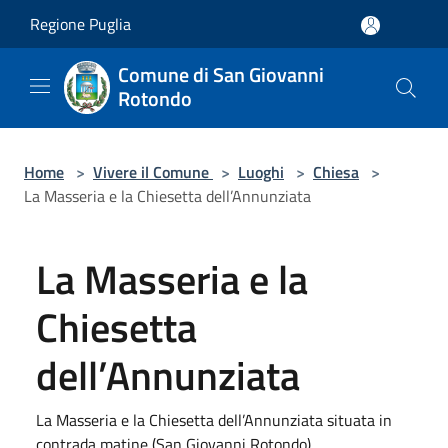
Salta al contenuto principale
Regione Puglia
Comune di San Giovanni
Rotondo
Home
>
Vivere il Comune
>
Luoghi
>
Chiesa
>
La Masseria e la Chiesetta dell’Annunziata
La Masseria e la
Chiesetta
dell’Annunziata
La Masseria e la Chiesetta dell’Annunziata situata in
contrada matine (San Giovanni Rotondo)