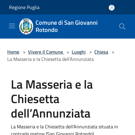
Salta al contenuto principale
Regione Puglia
Comune di San Giovanni
Rotondo
Home
>
Vivere il Comune
>
Luoghi
>
Chiesa
>
La Masseria e la Chiesetta dell’Annunziata
La Masseria e la
Chiesetta
dell’Annunziata
La Masseria e la Chiesetta dell’Annunziata situata in
contrada matine (San Giovanni Rotondo)