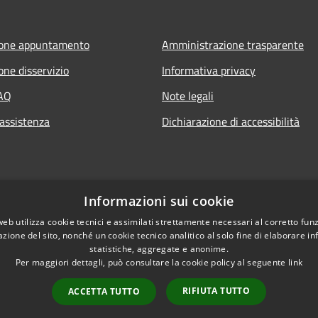
ione appuntamento
Amministrazione trasparente
one disservizio
Informativa privacy
FAQ
Note legali
 assistenza
Dichiarazione di accessibilità
Informazioni sui cookie
web utilizza cookie tecnici e assimilati strettamente necessari al corretto fu
azione del sito, nonché un cookie tecnico analitico al solo fine di elaborare i
statistiche, aggregate e anonime.
Per maggiori dettagli, può consultare la cookie policy al seguente
link
RIFIUTA TUTTO
ACCETTA TUTTO
l sito
Copyright © 2026 • Comune di 
Intranet