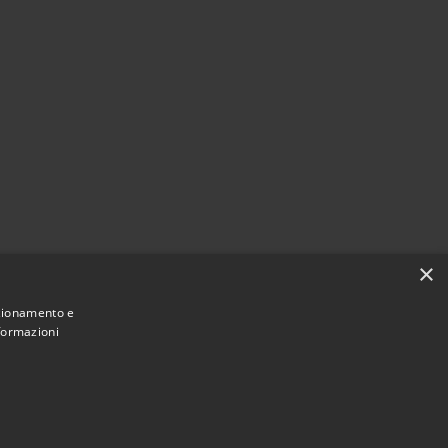
×
nzionamento e
nformazioni
Municipium
Accesso
San Giovanni Rotondo • Powered by
•