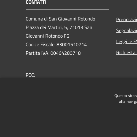
CONTATTI
Comune di San Giovanni Rotondo
Prenotaz
Piazza dei Martiri, 5, 71013 San
Segnalazi
Giovanni Rotondo FG
Leggi le 
Codice Fiscale: 83001510714
Richiesta
Partita IVA: 00464280718
PEC:
protocollo.sangiovannirotondo@pec.it
Centralino Unico: 0882415111
Questo sito 
alla navig
RSS
Accessibilità
Privacy
Cookie
Mappa de