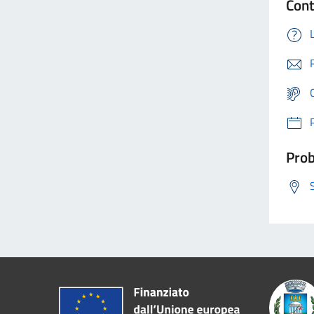
Cont
Prob